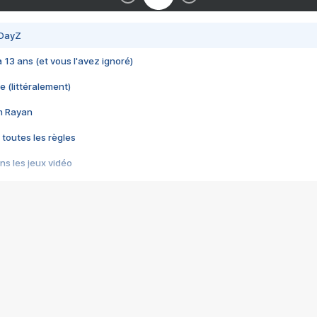
 DayZ
 a 13 ans (et vous l'avez ignoré)
e (littéralement)
im Rayan
 toutes les règles
s les jeux vidéo
us choquant de Rockstar ? - Le scandale BULLY
e plus moche de Steam
du RÊVE tourne au CAUCHEMAR
pendant 8 heures
it… à tort
umiliés par un jeu vidéo