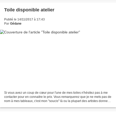
Toile disponible atelier
Publié le 14/11/2017 à 17:43
Par
Gédane
Si vous avez un coup de cœur pour l'une de mes toiles n'hésitez pas à me
contacter pour en connaitre le prix. Vous remarquerez que je ne mets pas de
nom à mes tableaux, c'est mon "soucis" là ou la plupart des artistes donnent
un titre a leur œuvre moi...