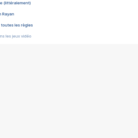
e (littéralement)
im Rayan
 toutes les règles
s les jeux vidéo
us choquant de Rockstar ? - Le scandale BULLY
e plus moche de Steam
du RÊVE tourne au CAUCHEMAR
pendant 8 heures
it… à tort
umiliés par un jeu vidéo
ire - Final Fantasy 8
ti un empire - Age of Empires
story DOFUS