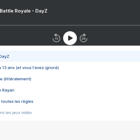
 Battle Royale - DayZ
 DayZ
 a 13 ans (et vous l'avez ignoré)
e (littéralement)
im Rayan
 toutes les règles
s les jeux vidéo
us choquant de Rockstar ? - Le scandale BULLY
e plus moche de Steam