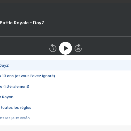
 Battle Royale - DayZ
 DayZ
 a 13 ans (et vous l'avez ignoré)
e (littéralement)
im Rayan
 toutes les règles
s les jeux vidéo
us choquant de Rockstar ? - Le scandale BULLY