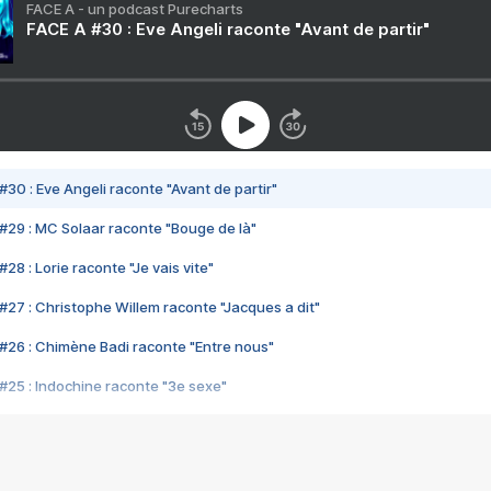
FACE A - un podcast Purecharts
FACE A #30 : Eve Angeli raconte "Avant de partir"
#30 : Eve Angeli raconte "Avant de partir"
#29 : MC Solaar raconte "Bouge de là"
28 : Lorie raconte "Je vais vite"
#27 : Christophe Willem raconte "Jacques a dit"
#26 : Chimène Badi raconte "Entre nous"
#25 : Indochine raconte "3e sexe"
#24 : Zaho raconte "C'est chelou"
#23 : Patrick Bruel raconte "Au café des délices"