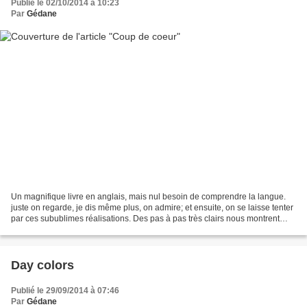
Publié le 02/10/2014 à 10:23
Par
Gédane
Un magnifique livre en anglais, mais nul besoin de comprendre la langue.
juste on regarde, je dis même plus, on admire; et ensuite, on se laisse tenter
par ces subublimes réalisations. Des pas à pas très clairs nous montrent
comment créer de belles fleurs...
Day colors
Publié le 29/09/2014 à 07:46
Par
Gédane