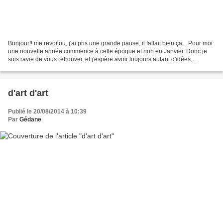
Bonjour!! me revoilou, j'ai pris une grande pause, il fallait bien ça... Pour moi
une nouvelle année commence à cette époque et non en Janvier. Donc je
suis ravie de vous retrouver, et j'espère avoir toujours autant d'idées,
d'envies et d'inspirations....
d'art d'art
Publié le 20/08/2014 à 10:39
Par
Gédane