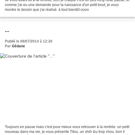
Je vous avais dit à la rentrée, bon je craque c'est un peu long cette pause, et
comme j'ai eu une demande pour la naissance d'un petit bout, je vous
montre le dessin que j'ai réalisé. à tout bientôt oooo
...
Publié le 08/07/2014 à 12:26
Par
Gédane
Toujours en pause mais c'est pour mieux vous retrouver à la rentrée. un petit
nouveau dans ma vie, je vous présente Titou, un shih tzu trop chou. bon il