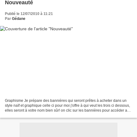
Nouveauté
Publié le 12/07/2010 à 11:21
Par
Gédane
Graphisme Je prépare des bannières qui seront prêtes à acheter dans un
style naïf et graphique celle ci pour moi j'offre à qui veut les trois ci dessous,
elles seront à votre nom bien sûr! on clic sur les bannières pour accéder aux
blogs 1 adoptée 2 adoptée...