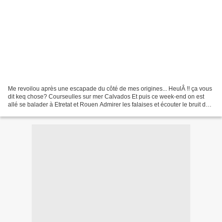
Me revoilou après une escapade du côté de mes origines... HeulÂ !! ça vous
dit keq chose? Courseulles sur mer Calvados Et puis ce week-end on est
allé se balader à Etretat et Rouen Admirer les falaises et écouter le bruit des
galets remués par les vâgues...