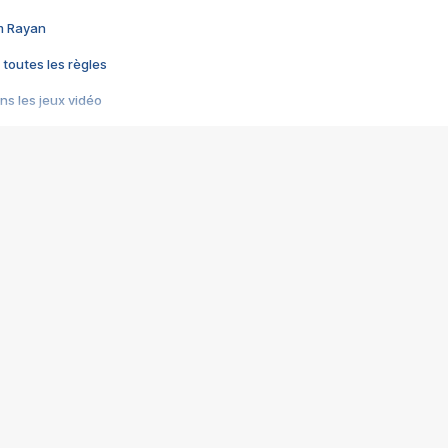
im Rayan
 toutes les règles
s les jeux vidéo
us choquant de Rockstar ? - Le scandale BULLY
e plus moche de Steam
du RÊVE tourne au CAUCHEMAR
pendant 8 heures
it… à tort
umiliés par un jeu vidéo
ire - Final Fantasy 8
ti un empire - Age of Empires
story DOFUS