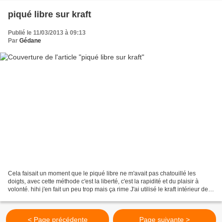
piqué libre sur kraft
Publié le 11/03/2013 à 09:13
Par
Gédane
Cela faisait un moment que le piqué libre ne m'avait pas chatouillé les
doigts, avec cette méthode c'est la liberté, c'est la rapidité et du plaisir à
volonté. hihi j'en fait un peu trop mais ça rime J'ai utilisé le kraft intérieur des
sacs d'aliment...
< Page précédente
Page suivante >