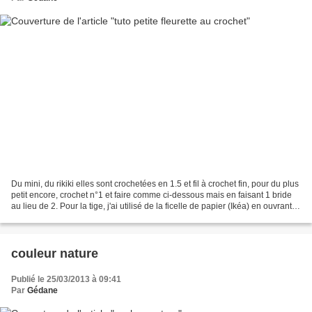
Du mini, du rikiki elles sont crochetées en 1.5 et fil à crochet fin, pour du plus
petit encore, crochet n°1 et faire comme ci-dessous mais en faisant 1 bride
au lieu de 2. Pour la tige, j'ai utilisé de la ficelle de papier (Ikéa) en ouvrant le
papier...
couleur nature
Publié le 25/03/2013 à 09:41
Par
Gédane