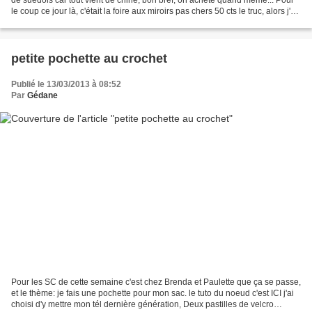
de suédois car tout vient de chine, bon bref, on achète quand même... Pour
le coup ce jour là, c'était la foire aux miroirs pas chers 50 cts le truc, alors j'ai
fait le plein...
petite pochette au crochet
Publié le 13/03/2013 à 08:52
Par
Gédane
Pour les SC de cette semaine c'est chez Brenda et Paulette que ça se passe,
et le thème: je fais une pochette pour mon sac. le tuto du noeud c'est ICI j'ai
choisi d'y mettre mon tél dernière génération, Deux pastilles de velcro