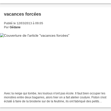
collées à la colle qui...
vacances forcées
Publié le 12/03/2013 à 09:05
Par
Gédane
Avec la neige qui tombe, les loulous n'ont pas école. Il faut bien occuper les
monstres entre deux bagarres, alors hier on a fait atelier couture. Fiston s'est
éclaté à faire de la broderie sur de la feutrine, ils ont fabriqué des petits
coussins et tapis...