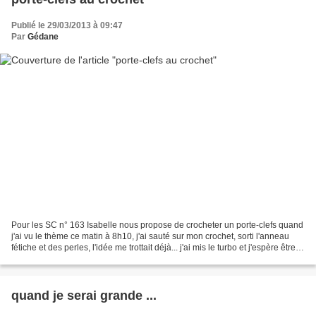
Publié le 29/03/2013 à 09:47
Par
Gédane
Pour les SC n° 163 Isabelle nous propose de crocheter un porte-clefs quand
j'ai vu le thème ce matin à 8h10, j'ai sauté sur mon crochet, sorti l'anneau
fétiche et des perles, l'idée me trottait déjà... j'ai mis le turbo et j'espère être la
prem's presque...
quand je serai grande ...