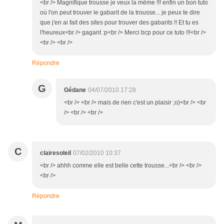
<br /> Magnifique trousse je veux la même !!! enfin un bon tuto
où l'on peut trouver le gabarit de la trousse... je peux te dire
que j'en ai fait des sites pour trouver des gabarits !! Et tu es
l'heureux<br /> gagant :p<br /> Merci bcp pour ce tuto !!!<br />
<br /> <br />
Répondre
G
Gédane
04/07/2010 17:28
<br /> <br /> mais de rien c'est un plaisir ;o)<br /> <br
/> <br /> <br />
C
clairesoleil
07/02/2010 10:37
<br /> ahhh comme elle est belle cette trousse...<br /> <br />
<br />
Répondre