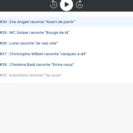
#30 : Eve Angeli raconte "Avant de partir"
#29 : MC Solaar raconte "Bouge de là"
28 : Lorie raconte "Je vais vite"
#27 : Christophe Willem raconte "Jacques a dit"
#26 : Chimène Badi raconte "Entre nous"
#25 : Indochine raconte "3e sexe"
#24 : Zaho raconte "C'est chelou"
#23 : Patrick Bruel raconte "Au café des délices"
#22 : Kyo raconte "Le chemin"
#21 : Nolwenn Leroy raconte "Cassé"
#20 : Patrick Hernandez raconte "Born to be alive"