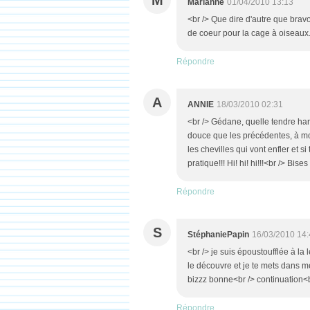
M
Marianne
01/04/2010 13:13
<br /> Que dire d'autre que brav
de coeur pour la cage à oiseaux..
Répondre
A
ANNIE
18/03/2010 02:31
<br /> Gédane, quelle tendre har
douce que les précédentes, à mon g
les chevilles qui vont enfler et s
pratique!!! Hi! hi! hi!!!<br /> Bise
Répondre
S
StéphaniePapin
16/03/2010 14:
<br /> je suis époustoufflée à la 
le découvre et je te mets dans mes
bizzz bonne<br /> continuation<br
Répondre