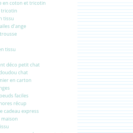
 en coton et tricotin
 tricotin
n tissu
ailes d'ange
 trousse
en tissu
t déco petit chat
 doudou chat
anier en carton
anges
noeuds faciles
hores récup
e cadeau express
r maison
tissu