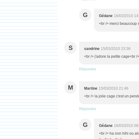
G
Gédane
16/03/2010 14
<br /> merci beaucoup sté
S
sandrine
15/03/2010 23:36
<br /> j'adore la petite cage<br />
Répondre
M
Martine
15/03/2010 21:46
<br /> la jolie cage c'est un penden
Répondre
G
Gédane
16/03/2010 08
<br /> ha non hihi ou al