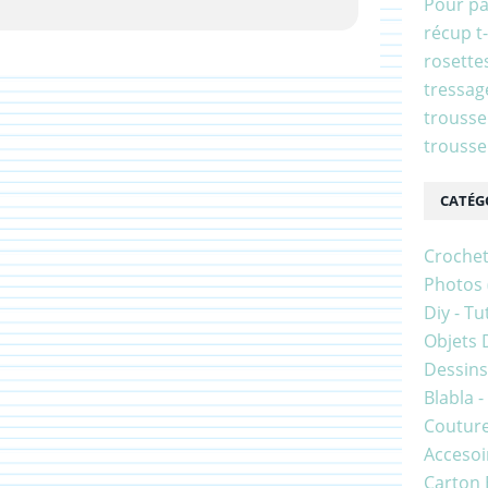
Pour p
récup t-
rosette
tressag
trousse
trousse
CATÉG
Croche
Photos
Diy - Tu
Objets 
Dessins
Blabla 
Coutur
Accesoir
Carton 