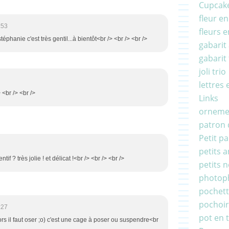
Cupcake
fleur en
:53
fleurs e
phanie c'est très gentil...à bientôt<br /> <br /> <br />
gabarit 
gabarit
joli trio
lettres 
 <br /> <br />
Links
ornemen
patron
Petit p
petits 
tif ? très jolie ! et délicat !<br /> <br /> <br />
petits 
photop
pochett
pochoi
:27
pot en 
ors il faut oser ;o) c'est une cage à poser ou suspendre<br