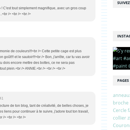
SUIVE
o ! C'est tout simplement magnifique, avec un gros coup
.<br /> <br /> <br />
INSTA
monie de couleurs!!!<br /> Cette petite cage est plus
oût!!! et le sautoir!!!<br /> Bon, j'arrête, car tu vas avoir
i tu dois encore mettre des bottes, ce ne sera pas
s tout plein.<br /> ANNIE.<br /> <br /> <br />
PAGES
anneau
41
broche
lecture de ton blog, tant de créativité, de belles choses, je
Cercle f
 liens pour continuer à te suivre, j'adore tout ton travail,
collier 
 /> <br /> <br />
Couronn