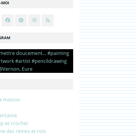
Z-MOI
GRAM
x maison
antaisie
zip et crochet
e des reines et rois