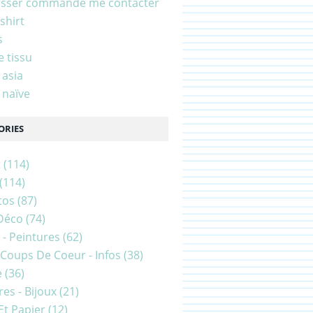
asser commande me contacter
shirt
s
e tissu
 asia
 naïve
ORIES
t
(114)
(114)
tos
(87)
Déco
(74)
 - Peintures
(62)
- Coups De Coeur - Infos
(38)
e
(36)
es - Bijoux
(21)
Et Papier
(12)