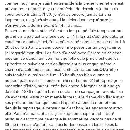
comme moi, mais je suis très sensible à la pleine lune, et elle est
prévue pour demain et ça m'empêche de dormir et je me suis
couchée ce matin à 7h30, je n'avais encore jamais tenu si
longtemps, en générale quand la pleine lune se
prépare
je
n'arrive pas à dormir avant 3 / 4 h du mat.
Passer la nuit devant la télé est un long et pénible temps surtout
quand on a pas autre chose que la TNT, la nuit c'est une cata, un
cauchemar audiovisuel, j'ai zapé et zapé sans fin, passé de la 1 à
20 et de la 20 à la 1 sans pouvoir me poser sur un programme,
j'ai regardé mon dieu Les filles d'à coté avec Gérard en caleçon
moulant se dandinant comme une folle et le prire c'est que les
épisodes se suivaient et n'en finissaient plus et que même la
chaine d'à côté aussi rediffusait cette crotte,
au secOUure!
je
suis tombée aussi sur le film -16 houlà pas bien quand on
ne peut pas réveiller monsieur hihi sur la une c'était reportage le
magazine d'infos, super! enfin kek chose à lorgner sauf que ça
datait de 1996 et qu'un barbu docteur de campagne racontait sa
vie excitante, visite chez mémé la très vielle dame du village avec
ses poils au menton qui nous dit qu'elle attend la mort et que
depuis le reportage je pense que c'est bon, les anges sont avec
elle. Pas très marrant alors je rezape en soupirant pffff bon!
puisque c'est comme ça et que le sommeil ne viendra pas de si
tôt, je me dis qu'autant se muscler les fesses et les cuisses la