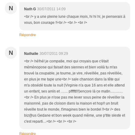
N
Nath G
30/07/2011 14:09
<br /> y a une pleine lune chaque mois, hi hi hi, je penserais à
vous, bon courage !!<br /> <br /> <br />
Répondre
N
Nathalie
30/07/2011 09:29
<br /> hé!hé! je compatie, moi qui croyais que c'était
méménopose qui faisait des siennes et bien voilà tu m'as
trouvé la coupable, je tourne, je vire, réveillée, pas réveillée,
en plus je me tape une<br /> sale chanson dans la tête qui
m'a obsédé toute la nuit (Virginie n'a que 16 ans et elle attend
un enfant, ses amis et ........ pfffftt!!!)encore là ce matin..............
<br /> En plus je n'ose pas me lever sous peine de réveiller la
maisonné, pas de cloison dans la maison et hop!! un bruit
réveille tout le monde, t'imagines bien le bordel !!<br /> des
biz@us Gedane et bon week quand même, une p'tite sieste et
c'est reparti....<br /> <br /> <br />
Répondre