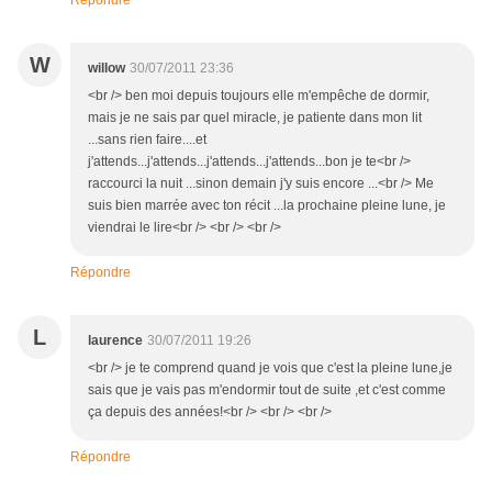
Répondre
W
willow
30/07/2011 23:36
<br /> ben moi depuis toujours elle m'empêche de dormir,
mais je ne sais par quel miracle, je patiente dans mon lit
...sans rien faire....et
j'attends...j'attends...j'attends...j'attends...bon je te<br />
raccourci la nuit ...sinon demain j'y suis encore ...<br /> Me
suis bien marrée avec ton récit ...la prochaine pleine lune, je
viendrai le lire<br /> <br /> <br />
Répondre
L
laurence
30/07/2011 19:26
<br /> je te comprend quand je vois que c'est la pleine lune,je
sais que je vais pas m'endormir tout de suite ,et c'est comme
ça depuis des années!<br /> <br /> <br />
Répondre