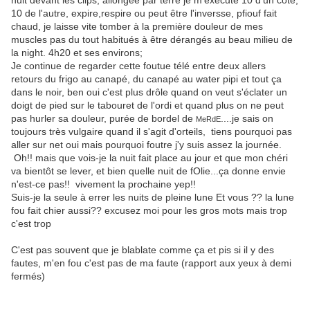
nuit devant les clips, allongée par terre je m'exécute 10 d'un côté,
10 de l'autre, expire,respire ou peut être l'inversse, pfiouf fait
chaud, je laisse vite tomber à la première douleur de mes
muscles pas du tout habitués à être dérangés au beau milieu de
la night. 4h20 et ses environs;
Je continue de regarder cette foutue télé entre deux allers
retours du frigo au canapé, du canapé au water pipi et tout ça
dans le noir, ben oui c'est plus drôle quand on veut s'éclater un
doigt de pied sur le tabouret de l'ordi et quand plus on ne peut
pas hurler sa douleur, purée de bordel de
....je sais on
MeRdE
toujours très vulgaire quand il s'agit d'orteils, tiens pourquoi pas
aller sur net oui mais pourquoi foutre j'y suis assez la journée.
Oh!! mais que vois-je la nuit fait place au jour et que mon chéri
va bientôt se lever, et bien quelle nuit de fOlie...ça donne envie
n'est-ce pas!! vivement la prochaine yep!!
Suis-je la seule à errer les nuits de pleine lune Et vous ?? la lune
fou fait chier aussi?? excusez moi pour les gros mots mais trop
c'est trop
C'est pas souvent que je blablate comme ça et pis si il y des
fautes, m'en fou c'est pas de ma faute (rapport aux yeux à demi
fermés)