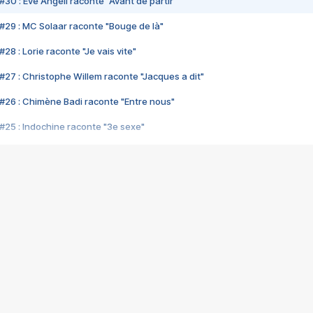
#30 : Eve Angeli raconte "Avant de partir"
#29 : MC Solaar raconte "Bouge de là"
28 : Lorie raconte "Je vais vite"
#27 : Christophe Willem raconte "Jacques a dit"
#26 : Chimène Badi raconte "Entre nous"
#25 : Indochine raconte "3e sexe"
#24 : Zaho raconte "C'est chelou"
#23 : Patrick Bruel raconte "Au café des délices"
#22 : Kyo raconte "Le chemin"
#21 : Nolwenn Leroy raconte "Cassé"
#20 : Patrick Hernandez raconte "Born to be alive"
#19 : Lorie raconte "Près de moi"
#18 : Michael Jones raconte "A nos actes manqués" (avec Jean-Jacque