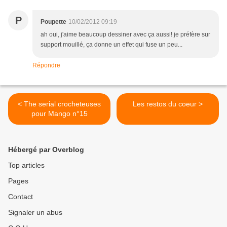
P
Poupette
10/02/2012 09:19
ah oui, j'aime beaucoup dessiner avec ça aussi! je préfère sur
support mouillé, ça donne un effet qui fuse un peu...
Répondre
< The serial crocheteuses
Les restos du coeur >
pour Mango n°15
Hébergé par Overblog
Top articles
Pages
Contact
Signaler un abus