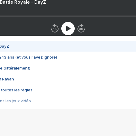
 Battle Royale - DayZ
 DayZ
 a 13 ans (et vous l'avez ignoré)
e (littéralement)
im Rayan
 toutes les règles
s les jeux vidéo
us choquant de Rockstar ? - Le scandale BULLY
e plus moche de Steam
du RÊVE tourne au CAUCHEMAR