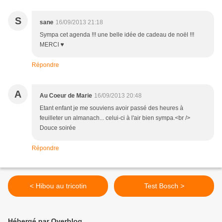
S
sane
16/09/2013 21:18
Sympa cet agenda !!! une belle idée de cadeau de noël !!!
MERCI ♥
Répondre
A
Au Coeur de Marie
16/09/2013 20:48
Etant enfant je me souviens avoir passé des heures à
feuilleter un almanach... celui-ci à l'air bien sympa.<br />
Douce soirée
Répondre
< Hibou au tricotin
Test Bosch >
Hébergé par Overblog