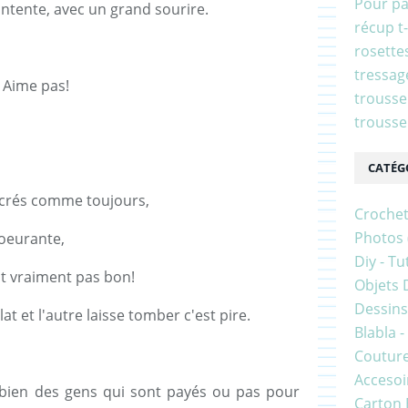
Pour p
ontente, avec un grand sourire.
récup t-
rosette
tressag
s Aime pas!
trousse
trousse
CATÉG
ucrés comme toujours,
Croche
Photos
coeurante,
Diy - Tu
st vraiment pas bon!
Objets 
Dessins
t et l'autre laisse tomber c'est pire.
Blabla 
Coutur
Accesoir
 a bien des gens qui sont payés ou pas pour
Carton 