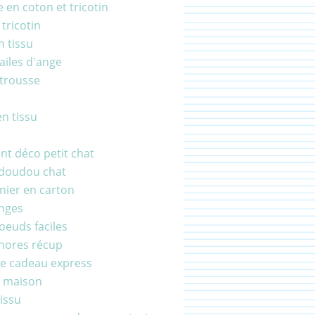
 en coton et tricotin
 tricotin
n tissu
ailes d'ange
 trousse
en tissu
t déco petit chat
 doudou chat
anier en carton
anges
noeuds faciles
hores récup
e cadeau express
r maison
tissu