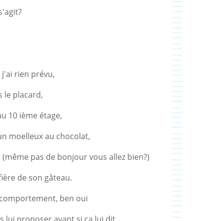
'agit?
'ai rien prévu,
 le placard,
u 10 ième étage,
 un moelleux au chocolat,
 (même pas de bonjour vous allez bien?)
fière de son gâteau.
e comportement, ben oui
lui proposer avant si ça lui dit.