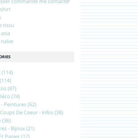
asser commande me contacter
shirt
s
e tissu
 asia
 naïve
ORIES
t
(114)
(114)
tos
(87)
Déco
(74)
 - Peintures
(62)
- Coups De Coeur - Infos
(38)
e
(36)
es - Bijoux
(21)
Et Papier
(12)