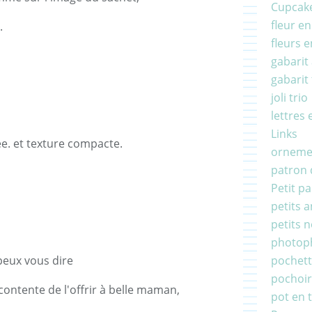
Cupcake
fleur en
.
fleurs e
gabarit 
gabarit
joli trio
lettres 
Links
e. et texture compacte.
ornemen
patron
Petit p
petits 
petits 
photop
peux vous dire
pochett
pochoi
contente de l'offrir à belle maman,
pot en 