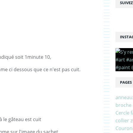
SUIVE
INSTA
diqué soit 1minute 10,
me ci dessous que ce n'est pas cuit.
PAGES
anneau
broche
Cercle f
à le gâteau est cuit
collier 
Couronn
me sur l'image du sachet,