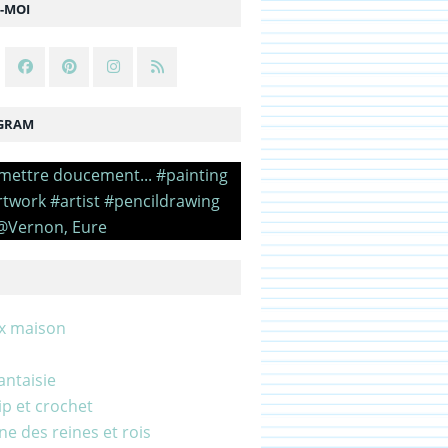
Z-MOI
GRAM
x maison
antaisie
zip et crochet
e des reines et rois