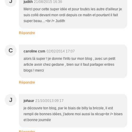
J
judith
21/08/2015 16:36
Merci pour cette super idée et pour toutes les autre d'ailleur je
suis collé devant mon ordi depuis ce matin et pourtant il fait
super beau....<br /> Judith
Répondre
C
caroline csm
02/02/2014 17:07
alors là super ! je donne l'info sur mon blog , avec un petit
article avoir chez gedane , bien sur il faut partager entres
blogs ! merci
Répondre
J
johaur
21/10/2013 09:17
je découvre ton blog, par le biais de billy la bricole, il est
rempli de bonnes idées, j'adore moi aussi la récup<br /> bises
et bonne journée