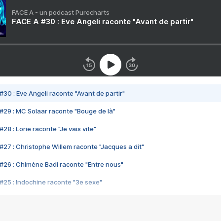
FACE A - un podcast Purecharts
FACE A #30 : Eve Angeli raconte "Avant de partir"
#30 : Eve Angeli raconte "Avant de partir"
#29 : MC Solaar raconte "Bouge de là"
28 : Lorie raconte "Je vais vite"
#27 : Christophe Willem raconte "Jacques a dit"
#26 : Chimène Badi raconte "Entre nous"
#25 : Indochine raconte "3e sexe"
#24 : Zaho raconte "C'est chelou"
#23 : Patrick Bruel raconte "Au café des délices"