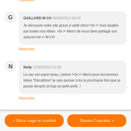
Répondre
G
GAILLARD M CH
04/06/2013 09:35
Je découvre votre site grace a' petit citron'<br /> Suis épatée
par toutes vos idées .<br /> Merci de nous faire partagé vos
astuces<br /> M CH
Répondre
N
Nelly
01/06/2012 01:09
Le sac est super beau, j'adore !<br /> Merci pour les bonnes
idées "Décathlon" je vais penser à toi la prochaine fois que je
passe devant, et hop un petit arrêt...!
Répondre
< Déco cage et crochet
Dessin Cupcake >