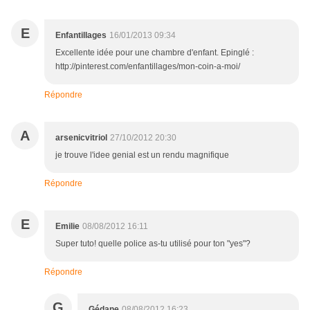
E
Enfantillages
16/01/2013 09:34
Excellente idée pour une chambre d'enfant. Epinglé :
http://pinterest.com/enfantillages/mon-coin-a-moi/
Répondre
A
arsenicvitriol
27/10/2012 20:30
je trouve l'idee genial est un rendu magnifique
Répondre
E
Emilie
08/08/2012 16:11
Super tuto! quelle police as-tu utilisé pour ton "yes"?
Répondre
G
Gédane
08/08/2012 16:23