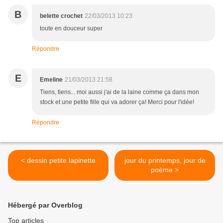
B
belette crochet
22/03/2013 10:23
toute en douceur super
Répondre
E
Emeline
21/03/2013 21:58
Tiens, tiens... moi aussi j'ai de la laine comme ça dans mon
stock et une petite fille qui va adorer ça! Merci pour l'idée!
Répondre
< dessin petite lapinette
jour du printemps, jour de
poème >
Hébergé par Overblog
Top articles