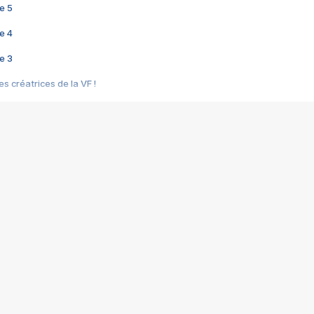
e 5
e 4
e 3
s créatrices de la VF !
e 2
e 1
e Mektoub My Love arrive enfin ! Rencontre avec Shaïn Boumedine et Sal
i : après Toni en famille
elle réalise le bouleversant Dites lui que je l'aime
ais ! Rencontre autour de Vie privée de Rebecca Zlotowski
 de Marguerite, Grave... Rencontre avec Ella Rumpf
 Les Rêveurs, un film intime sur la santé mentale
a avec un film sur le mouvement des Gilets jaunes