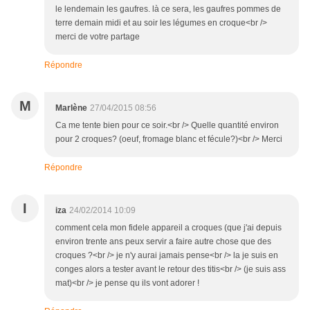
le lendemain les gaufres. là ce sera, les gaufres pommes de
terre demain midi et au soir les légumes en croque<br />
merci de votre partage
Répondre
M
Marlène
27/04/2015 08:56
Ca me tente bien pour ce soir.<br /> Quelle quantité environ
pour 2 croques? (oeuf, fromage blanc et fécule?)<br /> Merci
Répondre
I
iza
24/02/2014 10:09
comment cela mon fidele appareil a croques (que j'ai depuis
environ trente ans peux servir a faire autre chose que des
croques ?<br /> je n'y aurai jamais pense<br /> la je suis en
conges alors a tester avant le retour des titis<br /> (je suis ass
mat)<br /> je pense qu ils vont adorer !